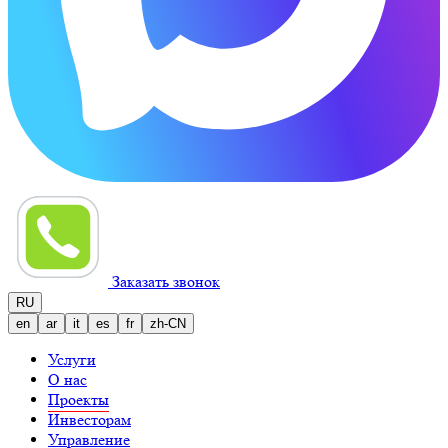
Заказать звонок
RU
en
ar
it
es
fr
zh-CN
Услуги
О нас
Проекты
Инвесторам
Управление