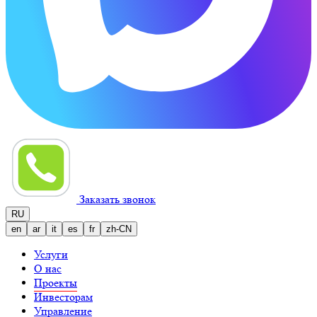
Заказать звонок
RU
en
ar
it
es
fr
zh-CN
Услуги
О нас
Проекты
Инвесторам
Управление