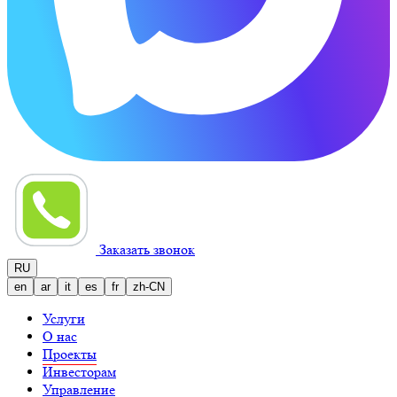
Заказать звонок
RU
en
ar
it
es
fr
zh-CN
Услуги
О нас
Проекты
Инвесторам
Управление