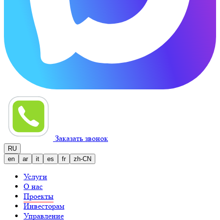
Заказать звонок
RU
en
ar
it
es
fr
zh-CN
Услуги
О нас
Проекты
Инвесторам
Управление