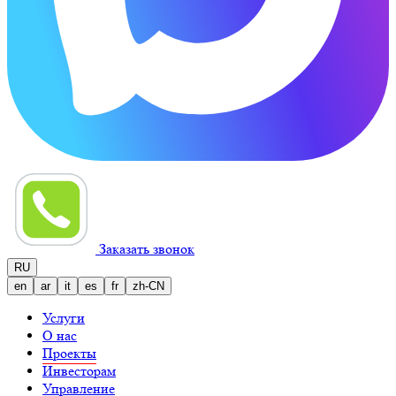
Заказать звонок
RU
en
ar
it
es
fr
zh-CN
Услуги
О нас
Проекты
Инвесторам
Управление