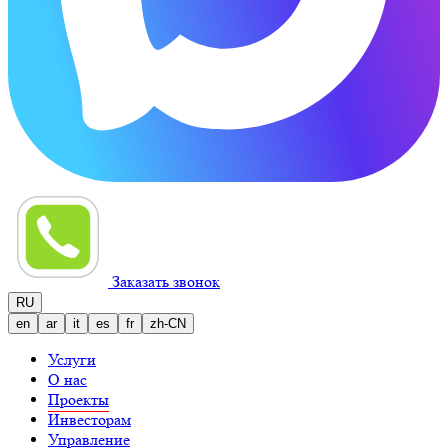
Заказать звонок
RU
en
ar
it
es
fr
zh-CN
Услуги
О нас
Проекты
Инвесторам
Управление