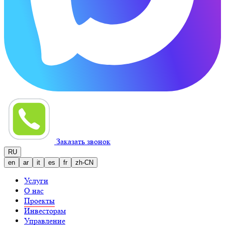
Заказать звонок
RU
en
ar
it
es
fr
zh-CN
Услуги
О нас
Проекты
Инвесторам
Управление