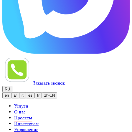
Заказать звонок
RU
en
ar
it
es
fr
zh-CN
Услуги
О нас
Проекты
Инвесторам
Управление