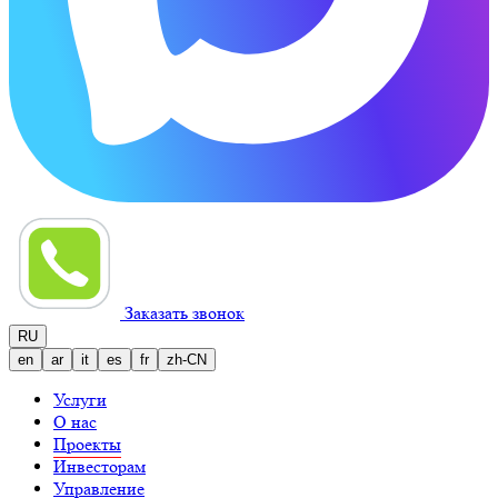
Заказать звонок
RU
en
ar
it
es
fr
zh-CN
Услуги
О нас
Проекты
Инвесторам
Управление