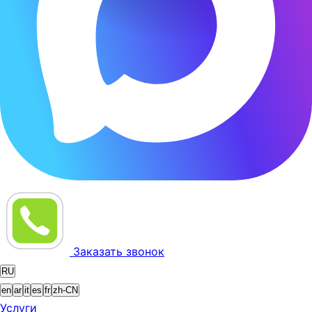
Заказать звонок
RU
en
ar
it
es
fr
zh-CN
Услуги